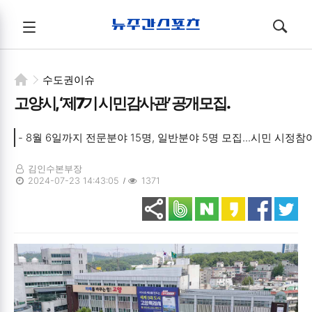
뉴주간스포츠
전체메뉴
검색
메뉴
열기/
열기/
닫기
닫기
수도권이슈
고양시, ‘제7기 시민감사관’ 공개모집.
- 8월 6일까지 전문분야 15명, 일반분야 5명 모집...시민 시정참
김인수본부장
2024-07-23 14:43:05
1371