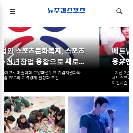
뉴주간스포츠
전체메뉴
검색
메뉴
열기/
열기/
닫기
닫기
추천
뉴스
베트남 3쿠션 ‘뉴 스타’ 탄생… T.
응우옌, 프로당구 PBA 첫 우승!
- 지난 3일 '에스와이 챔피언십' 결승서 사이그너에 승. -
세트스코어 1:3서 내리 3세트 따내 4:3 대역전. -
이번시즌 우선등록, 두 개 투어만에 첫 우승. - 레펀스·
체네트·최성원 등 우승후보 연거푸 격파. - ‘미스터 매직’
사이그너, 세 번째 우승 문턱서 고배.