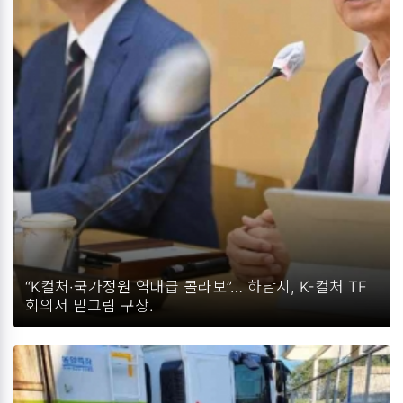
“K컬처·국가정원 역대급 콜라보”… 하남시, K-컬처 TF
회의서 밑그림 구상.