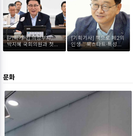
[기획기사] 의정부시,
[기획기사] 책으로 제2의
박지혜 국회의원과 첫
인생… 북스타트·특성화
당정협의회… 국비 확보‧
매니저로 활약하는
지역 현안 해결에 힘
신중년.
모은다.
문화