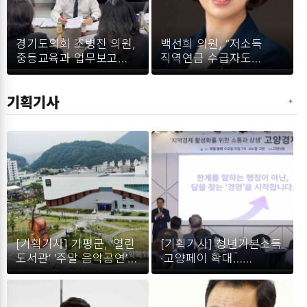
경기도의회 조병진 의원,
백선희 의원, “저소득
중등교육과 업무보고
직역연금 수급자도
받아… “공교육 진학지도
기초연금 받을 수 있어야”
강화 및 지역 격차 해소
기획기사
당부”
[기획기사] 가평군, ‘열린
[기획기사] 청년기본소득
도서관’ ‘주말 음악공연’
·고양페이 확대…
‘반값 최신영화’ 제공.
소상공인 지원으로
민생경제 회복 지원.