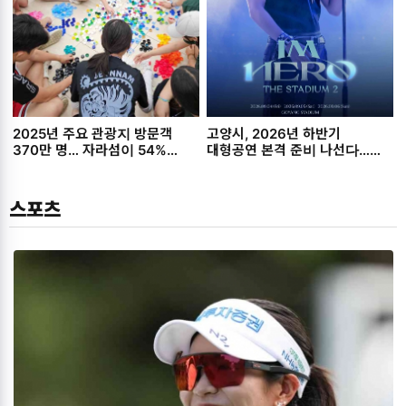
2025년 주요 관광지 방문객
고양시, 2026년 하반기
370만 명… 자라섬이 54%
대형공연 본격 준비 나선다…
차지.
글로벌 K-컬처 중심도시 도약
시동.
스포츠