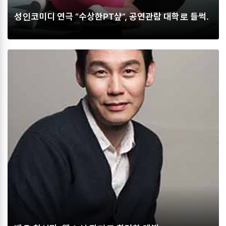
성인코미디 연극 “수상한PT샾”, 공연관람 대학로 들썩.