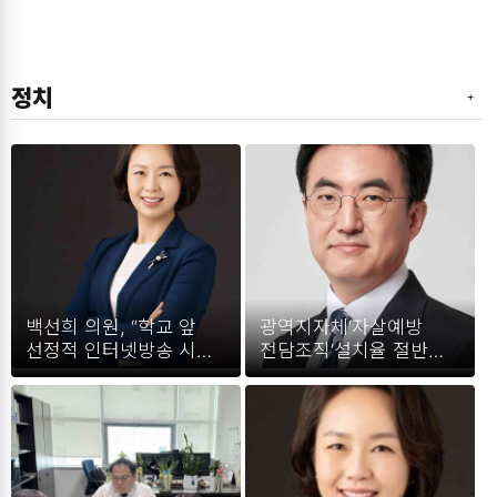
정치
백선희 의원, “학교 앞
광역지자체‘자살예방
선정적 인터넷방송 시설,
전담조직’설치율 절반
더 이상 방치해선 안돼”
미달... 국회, 지자체
사무범위에
‘자살예방’포함 추진.