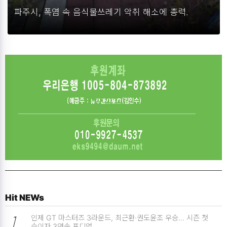
파주시, 폭염 속 음식물쓰레기 악취 해소에 총력.
Hit NEWs
1
인제 GT 마스터즈 3라운드, 최근환·권도윤조 우승… 시즌 첫
승이자 3연속 포디엄.