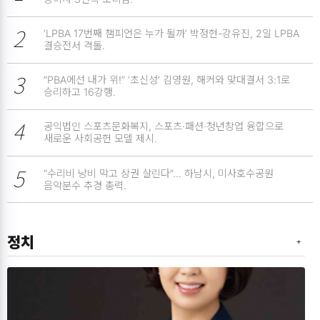
2
‘LPBA 17번째 챔피언은 누가 될까’ 박정현-강유진, 2일 LPBA
결승전서 격돌.
3
“PBA에선 내가 위!” ‘초신성’ 김영원, 해커와 맞대결서 3:1로
승리하고 16강행.
4
공익법인 스포츠문화복지, 스포츠·패션·청년창업 융합으로
새로운 사회공헌 모델 제시.
5
“수리비 낭비 막고 상권 살린다”… 하남시, 미사호수공원
음악분수 추경 총력.
정치