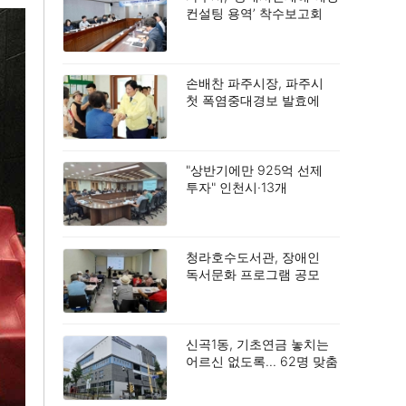
컨설팅 용역’ 착수보고회
개최.
손배찬 파주시장, 파주시
첫 폭염중대경보 발효에
따른 긴급 현장 점검.
"상반기에만 925억 선제
투자" 인천시·13개
배출기업, 대기오염 획기적
감축.
청라호수도서관, 장애인
독서문화 프로그램 공모
2년 연속 선정.
신곡1동, 기초연금 놓치는
어르신 없도록… 62명 맞춤
상담.