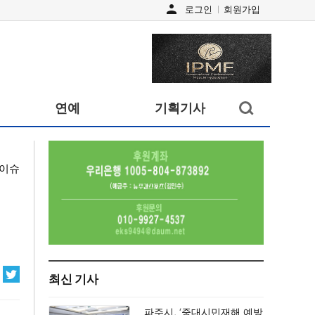
person
로그인
회원가입
검색창
연예
기획기사
열기/
닫기
이슈
최신 기사
파주시, ‘중대시민재해 예방