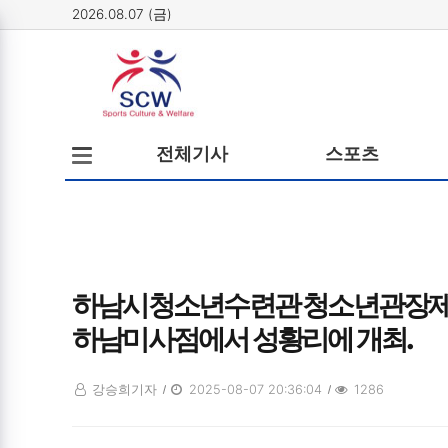
2026.08.07 (금)
메뉴
전체메뉴
전체기사
스포츠
열기/
닫기
하남시청소년수련관 청소년관장제 
하남미사점에서 성황리에 개최.
강승희기자
2025-08-07 20:36:04
1286