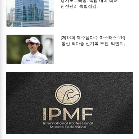
경기도교육청, 폭염 대비 학교
안전관리 특별점검.
[제13회 제주삼다수 마스터스 2R]
'통산 최다승 신기록 도전' 박민지,
공동 2위.