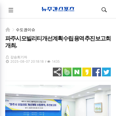
뉴주간스포츠
전체메뉴
검색
메뉴
열기/
열기/
닫기
닫기
수도권이슈
파주시 모빌리티 개선계획 수립 용역 추진 보고회
개최.
강승희기자
2025-08-07 20:18:18
1435