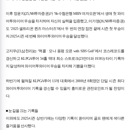
이후 정윤지(25,NH투자증권)가 ‘Sh수협은행 MBN 여자오픈’에서 생애 첫 와이
어투와이어 우승을 차지하며 자신의 실력을 입증했고, 이가영(26,NH투자증권)
도 ‘2025 셀트리온 퀸즈 마스터즈’에서 두 번의 연장 접전 끝에 시즌 첫 우승이
자 2025시즌 세 번째 와이어투와이어 우승을 달성했다.
고지우(23,삼천리)는 ‘맥콜 · 모나 용평 오픈 with SBS Golf’에서 코스레코드를
경신하고 KLPGA투어 54홀 역대 최소 스트로크(23언더파 193타) 타이 기록까
지 달성하며 와이어투와이어 우승을 차지해 기쁨을 더했다.
하반기에 펼쳐질 KLPGA투어 13개 대회에서 2008년 8회였던 단일 시즌 최다
와이어투와이어 기록을 경신할 수 있을지 흥미로운 관전포인트가 될 전망이
다.
■ 눈길을 끄는 기록들
이외에도 2025시즌 상반기에는 다양한 기록이 쏟아지며 골프 팬에게 색다른
즐거움을 선사했다.