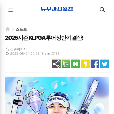
뉴주간스포츠
전체메뉴
검색
메뉴
열기/
열기/
닫기
닫기
스포츠
2025시즌 KLPGA투어 상반기 결산!
강승희기자
2025-08-04 20:53:18
3138