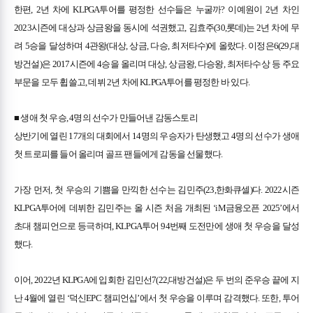
한편, 2년 차에 KLPGA투어를 평정한 선수들은 누굴까? 이예원이 2년 차인
2023시즌에 대상과 상금왕을 동시에 석권했고, 김효주(30,롯데)는 2년 차에 무
려 5승을 달성하며 4관왕(대상, 상금, 다승, 최저타수)에 올랐다. 이정은6(29,대
방건설)은 2017시즌에 4승을 올리며 대상, 상금왕, 다승왕, 최저타수상 등 주요
부문을 모두 휩쓸고, 데뷔 2년 차에 KLPGA투어를 평정한 바 있다.
■ 생애 첫 우승, 4명의 선수가 만들어낸 감동스토리
상반기에 열린 17개의 대회에서 14명의 우승자가 탄생했고 4명의 선수가 생애
첫 트로피를 들어 올리며 골프 팬들에게 감동을 선물했다.
가장 먼저, 첫 우승의 기쁨을 만끽한 선수는 김민주(23,한화큐셀)다. 2022시즌
KLPGA투어에 데뷔한 김민주는 올 시즌 처음 개최된 ‘iM금융오픈 2025’에서
초대 챔피언으로 등극하며, KLPGA투어 94번째 도전만에 생애 첫 우승을 달성
했다.
이어, 2022년 KLPGA에 입회한 김민선7(22,대방건설)은 두 번의 준우승 끝에 지
난 4월에 열린 ‘덕신EPC 챔피언십’에서 첫 우승을 이루며 감격했다. 또한, 투어