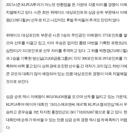
2025시즌 KLPGA투어가 어느덧 반환점을 돈 가운데 각종 타이틀 경쟁이 더욱
치열해지고 있다. 시즌 초반 위메이드 대상포인트와 상금 순위 부문에서 이예
원(22,메디힐)이 선두로 치고 나갔지만, 후발 주자들의 추격도 만만치 않다.
위메이드 대상포인트 부문은 시즌 3승의 주인공인 이예원이 373포인트를 쌓
으며 선두를 이끌고 있고, 이어 우승은 없지만 톱텐 10번을 기록한 유현조(20,
삼천리)가 312포인트로 선두 자리를 추격하고 있다. 그 뒤를 박현경(25,메디힐)
과 2승을 기록한 방신실(21,KB금융그룹)이 각각 300포인트와 295포인트를 기
록하며 바짝 쫓고 있다. 상위권에 포진한 선수들 간 격차가 크지 않고, 하반기에
큰 규모의 대회가 많이 예정되어 있는 만큼 대상포인트 경쟁이 더욱 치열해질
것으로 보인다.
상금 순위 역시 이예원이 865,036,436원을 모으며 선두를 달리고 있는 가운데,
KLPGA투어 메이저 대회인 ‘크리스에프앤씨 제47회 KLPGA 챔피언십’에서 우
승하고 준우승을 3번 차지한 홍정민(23,CJ)이 718,926,667원으로 쫓고 있다. 한
대회만에 순위가 뒤바뀔 수 있는 만큼 상금 순위 경쟁 역시 쉽게 예측하기 어렵
다.