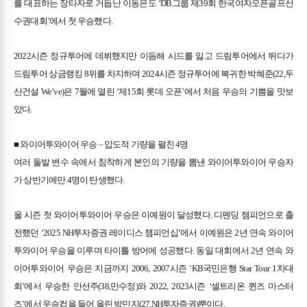
를 대표하는 장타자로 거듭난 이동은도 ‘DB그룹 제39회 한국여자오픈골프선
수권대회’에서 첫 우승했다.
2022시즌 정규투어에 데뷔했지만 이듬해 시드를 잃고 드림투어에서 뛰다가
드림투어 상금랭킹 8위를 차지하며 2024시즌 정규투어에 복귀한 박혜준(22,두
산건설 We’ve)은 7월에 열린 ‘제15회 롯데 오픈’에서 처음 우승의 기쁨을 맛보
았다.
■ 와이어투와이어 우승 – 압도적 기량을 펼친 4명
여러 돌발 변수 속에서 침착하게 본인의 기량을 뽐낸 와이어투와이어 우승자
가 상반기에만 4명이 탄생했다.
올 시즌 첫 와이어투와이어 우승은 이예원이 달성했다. 디펜딩 챔피언으로 출
전했던 ‘2025 NH투자증권 레이디스 챔피언십’에서 이예원은 2년 연속 와이어
투와이어 우승을 이루며 타이틀 방어에 성공했다. 동일 대회에서 2년 연속 와
이어투와이어 우승은 지금까지 2006, 2007시즌 ‘KB국민은행 Star Tour 1차대
회’에서 우승한 안선주(38,만수정)와 2022, 2023시즌 ‘셀트리온 퀸즈 마스터
즈’에서 우승컵을 들어 올린 박민지(27,NH투자증권)뿐이다.