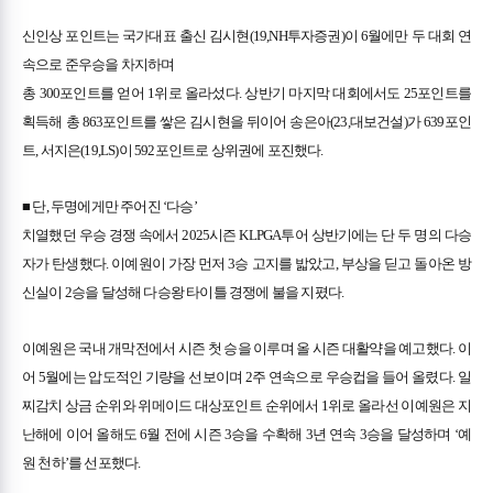
신인상 포인트는 국가대표 출신 김시현(19,NH투자증권)이 6월에만 두 대회 연
속으로 준우승을 차지하며
총 300포인트를 얻어 1위로 올라섰다. 상반기 마지막 대회에서도 25포인트를
획득해 총 863포인트를 쌓은 김시현을 뒤이어 송은아(23,대보건설)가 639포인
트, 서지은(19,LS)이 592포인트로 상위권에 포진했다.
■ 단, 두명에게만 주어진 ‘다승’
치열했던 우승 경쟁 속에서 2025시즌 KLPGA투어 상반기에는 단 두 명의 다승
자가 탄생했다. 이예원이 가장 먼저 3승 고지를 밟았고, 부상을 딛고 돌아온 방
신실이 2승을 달성해 다승왕 타이틀 경쟁에 불을 지폈다.
이예원은 국내 개막전에서 시즌 첫 승을 이루며 올 시즌 대활약을 예고했다. 이
어 5월에는 압도적인 기량을 선보이며 2주 연속으로 우승컵을 들어 올렸다. 일
찌감치 상금 순위와 위메이드 대상포인트 순위에서 1위로 올라선 이예원은 지
난해에 이어 올해도 6월 전에 시즌 3승을 수확해 3년 연속 3승을 달성하며 ‘예
원 천하’를 선포했다.