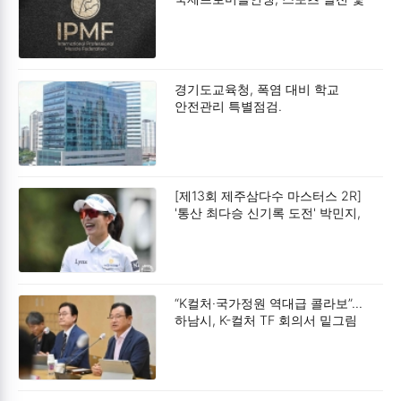
사회공헌 확대를 위한 업무협약
(MOU) 체결.
경기도교육청, 폭염 대비 학교
안전관리 특별점검.
[제13회 제주삼다수 마스터스 2R]
'통산 최다승 신기록 도전' 박민지,
공동 2위.
“K컬처·국가정원 역대급 콜라보”…
하남시, K-컬처 TF 회의서 밑그림
구상.