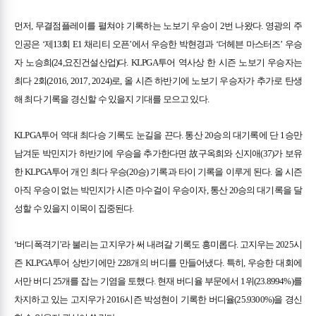
먼저, 무결점플레이를 펼쳐야 기록하는 노보기 우승이 2번 나왔다. 영광의 주
인공은 ‘제13회 E1 채리티 오픈’에서 우승한 박현경과 ‘더헤븐 마스터즈’ 우승
자 노승희(24,요진건설산업)다. KLPGA투어 역사상 한 시즌 노보기 우승자는
최다 2회(2016, 2017, 2024)로, 올 시즌 하반기에 노보기 우승자가 추가로 탄생
해 최다 기록을 경신할 수 있을지 기대를 모으고 있다.
KLPGA투어 역대 최다승 기록도 눈길을 끈다. 통산 20승의 대기록에 단 1승만
남겨둔 박민지가 하반기에 우승을 추가한다면 故구옥희와 신지애(37)가 보유
한 KLPGA투어 개인 최다 우승(20승) 기록과 타이 기록을 이루게 된다. 올 시즌
아직 우승이 없는 박민지가 시즌 마수걸이 우승이자, 통산 20승의 대기록을 달
성할 수 있을지 이목이 집중된다.
‘버디폭격기’라 불리는 고지우가 써 내려갈 기록도 흥미롭다. 고지우는 2025시
즌 KLPGA투어 상반기에만 228개의 버디를 만들어냈다. 특히, 우승한 대회에
서만 버디 25개를 잡는 기염을 토했다. 현재 버디율 부문에서 1위(23.8994%)를
차지하고 있는 고지우가 2016시즌 박성현이 기록한 버디율(25.9300%)을 경신