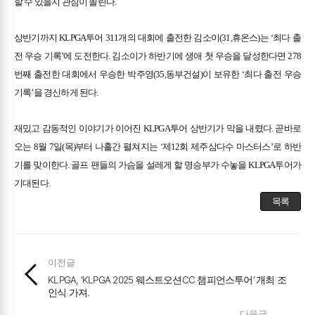
할 수 있을지 관심이 쏠린다.
상반기까지 KLPGA투어 311개의 대회에 출전한 김소이(31,휴온스)는 ‘최다 출
전 우승 기록’에 도전한다. 김소이가 하반기에 생애 첫 우승을 달성한다면 278
번째 출전한 대회에서 우승한 박주영(35,동부건설)이 보유한 ‘최다 출전 우승
기록’을 경신하게 된다.
재밌고 감동적인 이야기가 이어진 KLPGA투어 상반기가 막을 내렸다. 곧바로
오는 8월 7일(목)부터 나흘간 펼쳐지는 ‘제12회 제주삼다수 마스터스’로 하반
기를 맞이한다. 골프 팬들의 가슴을 설레게 할 명승부가 수놓을 KLPGA투어가
기대된다.
목록
이전글
KLPGA, ‘KLPGA 2025 웨스트오션CC 챔피언스투어’ 개최 조
인식 가져.
다음글