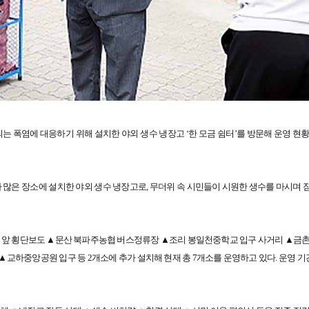
는 폭염에 대응하기 위해 설치한 야외 생수 냉장고 ‘한 모금 쉼터’를 방문해 운영 현황
구가 많은 장소에 설치한 야외 생수 냉장고로, 무더위 속 시민들이 시원한 생수를 마시며
당역 앞 횡단보도 ▲문산 북파주농협 버스정류장 ▲조리 봉일천중학교 입구 사거리 ▲금촌
▲교하중앙공원 입구 등 2개소에 추가 설치해 현재 총 7개소를 운영하고 있다. 운영 기