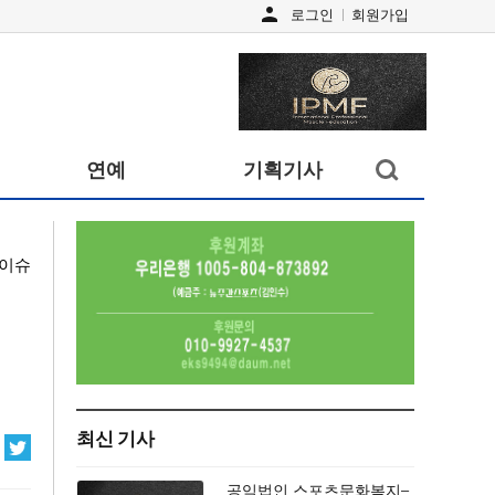
person
로그인
회원가입
검색창
연예
기획기사
열기/
닫기
이슈
최신 기사
공익법인 스포츠문화복지–