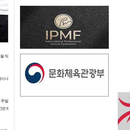
을 직
 잠시나
 주말
간은 8