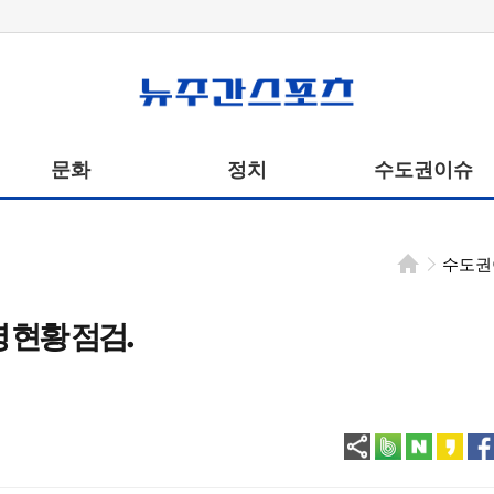
뉴주간스포츠
문화
정치
수도권이슈
수도권
영 현황 점검.