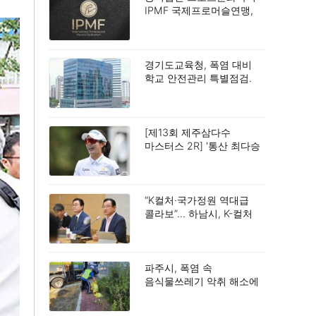
IPMF 국제프로머슬연맹,
스포츠 발전 및 사회공헌
확대를 위한 업무협약
(MOU) 체결.
경기도교육청, 폭염 대비
학교 안전관리 특별점검.
[제13회 제주삼다수
마스터스 2R] '통산 최다승
신기록 도전' 박민지, 공동
2위.
“K컬처·국가정원 역대급
콜라보”… 하남시, K-컬처
TF 회의서 밑그림 구상.
파주시, 폭염 속
음식물쓰레기 악취 해소에
총력.