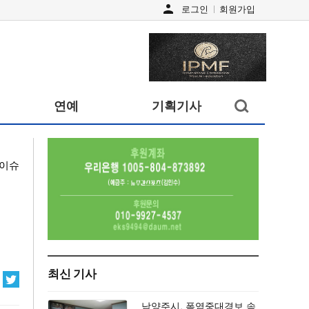
person
로그인
회원가입
검색창
연예
기획기사
열기/
닫기
이슈
최신 기사
남양주시, 폭염중대경보 속