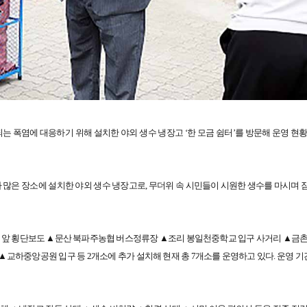
는 폭염에 대응하기 위해 설치한 야외 생수 냉장고 ‘한 모금 쉼터’를 방문해 운영 현황
구가 많은 장소에 설치한 야외 생수 냉장고로, 무더위 속 시민들이 시원한 생수를 마시며
당역 앞 횡단보도 ▲문산 북파주농협 버스정류장 ▲조리 봉일천중학교 입구 사거리 ▲금촌
▲교하중앙공원 입구 등 2개소에 추가 설치해 현재 총 7개소를 운영하고 있다. 운영 기