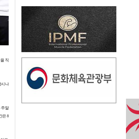
을 직
 잠시나
 주말
간은 8