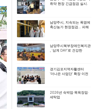
취약 현장 긴급점검 실시.
남양주시, 지속되는 폭염에
축산농가 현장점검… 피해
예방 총력.
남양주시북부장애인복지관
, ‘삼계 DAY’로 건강한
여름나기 응원.
경기김포지역자활센터
‘더나은 사업단’ 확장 이전
개소.
2026년 숙박업·목욕장업·
세탁업
공중위생서비스평가 결과
공표.