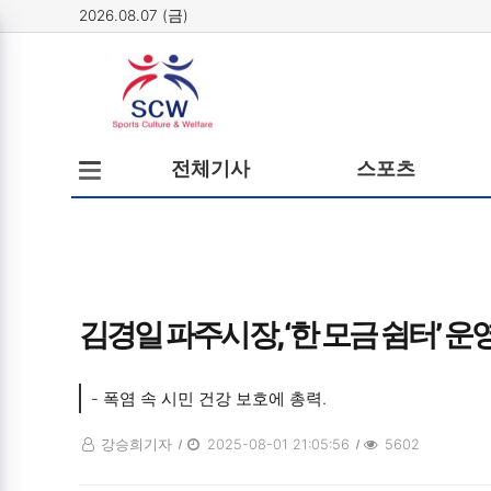
2026.08.07 (금)
메뉴
전체메뉴
전체기사
스포츠
열기/
닫기
김경일 파주시장, ‘한 모금 쉼터’ 운
- 폭염 속 시민 건강 보호에 총력.
강승희기자
2025-08-01 21:05:56
5602