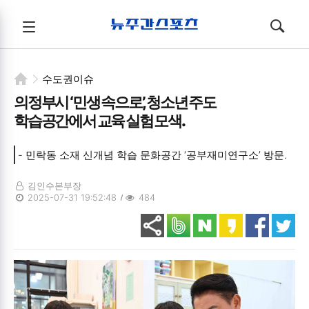
뉴주간스포츠
전체메뉴
검색
메뉴
열기/
열기/
닫기
닫기
수도권이슈
의정부시 ‘민생 속으로’, 청소년 주도
학습공간에서 교육 실험 모색.
- 민락동 소재 신개념 학습 문화공간 ‘공부재미연구소’ 방문.
김인수본부장
2025-07-31 19:52:48
484