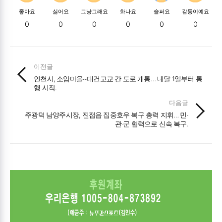
좋아요
싫어요
그냥그래요
화나요
슬퍼요
감동이예요
0
0
0
0
0
0
이전글
인천시, 소암마을~대건고교 간 도로 개통… 내달 1일부터 통
행 시작.
다음글
주광덕 남양주시장, 진접읍 집중호우 복구 총력 지휘… 민·
관·군 협력으로 신속 복구.