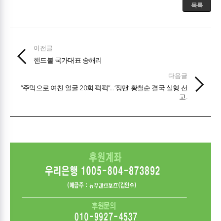
목록
이전글
핸드볼 국가대표 송해리
다음글
“주먹으로 여친 얼굴 20회 퍽퍽”...‘징맨’ 황철순 결국 실형 선
고.