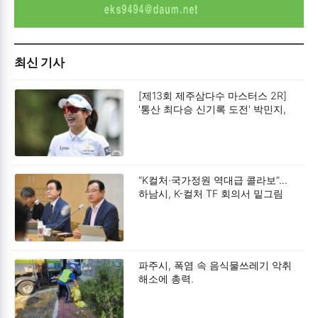
최신 기사
[제13회 제주삼다수 마스터스 2R]
'통산 최다승 신기록 도전' 박민지,
공동 2위.
“K컬처·국가정원 역대급 콜라보”…
하남시, K-컬처 TF 회의서 밑그림
구상.
파주시, 폭염 속 음식물쓰레기 악취
해소에 총력.