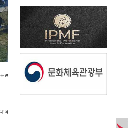
는 면
다”며