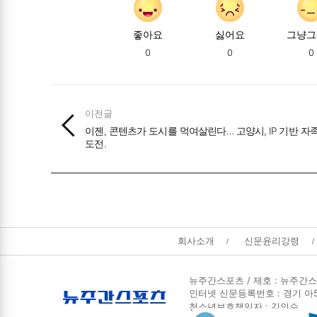
좋아요
싫어요
그냥그
0
0
0
이전글
이젠, 콘텐츠가 도시를 먹여살린다… 고양시, IP 기반 자
도전.
뉴주간스포츠
회사소개
신문윤리강령
회사소개
및
정책안내
뉴주간스포츠 / 제호 : 뉴주간스
인터넷 신문등록번호 : 경기 아5414
청소년보호책임자 : 김인수