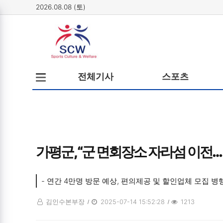
2026.08.08 (토)
메뉴
전체메뉴
전체기사
스포츠
열기/
닫기
가평군, “군 면회장소 자라섬 이전…
- 연간 4만명 방문 예상, 편의제공 및 할인업체 모집 병행
김인수본부장
2025-07-14 15:52:28
1213