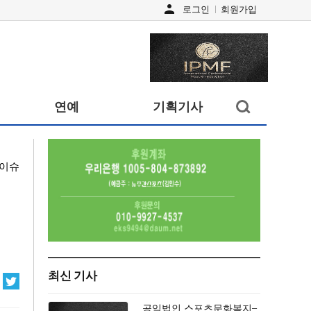
person
로그인
회원가입
검색창
연예
기획기사
열기/
닫기
이슈
최신 기사
공익법인 스포츠문화복지–