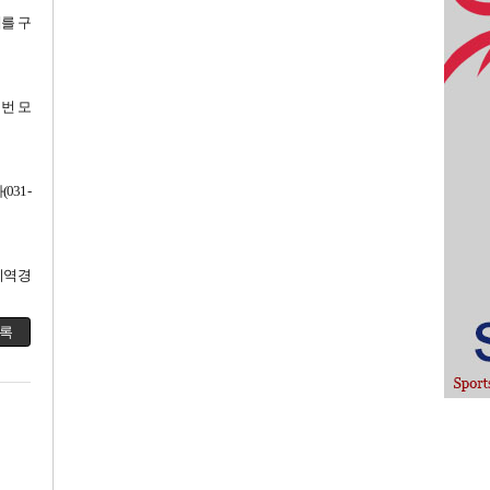
를 구
번 모
031-
지역경
록