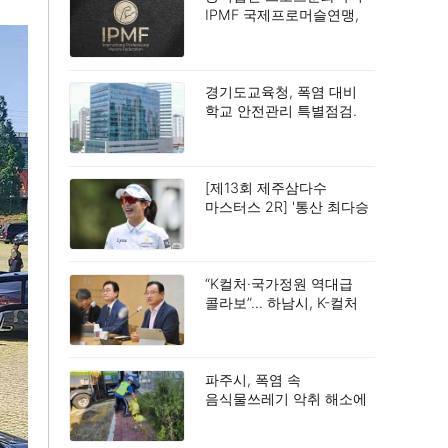
IPMF 국제프로머슬연맹,
스포츠 발전 및 사회공헌
확대를 위한 업무협약
(MOU) 체결.
경기도교육청, 폭염 대비
학교 안전관리 특별점검.
[제13회 제주삼다수
마스터스 2R] '통산 최다승
신기록 도전' 박민지, 공동
2위.
“K컬처·국가정원 역대급
콜라보”… 하남시, K-컬처
TF 회의서 밑그림 구상.
파주시, 폭염 속
음식물쓰레기 악취 해소에
총력.