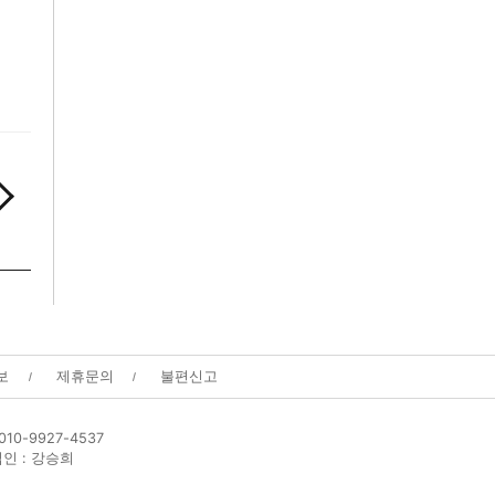
보
제휴문의
불편신고
0-9927-4537
편집인 : 강승희