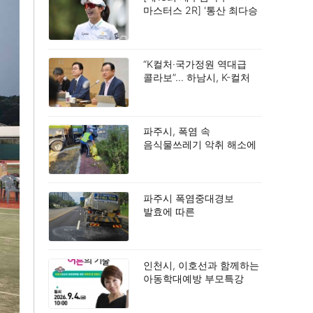
마스터스 2R] '통산 최다승
신기록 도전' 박민지, 공동
2위.
“K컬처·국가정원 역대급
콜라보”… 하남시, K-컬처
TF 회의서 밑그림 구상.
파주시, 폭염 속
음식물쓰레기 악취 해소에
총력.
파주시 폭염중대경보
발효에 따른
재난안전대책본부 2단계
가동.
인천시, 이호선과 함께하는
아동학대예방 부모특강
개최.