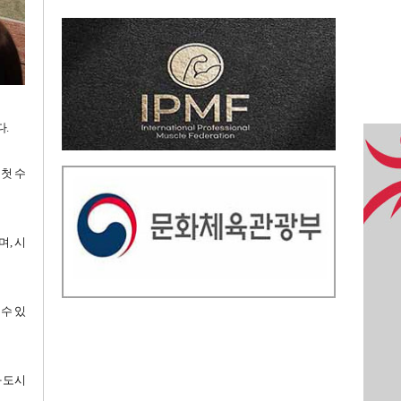
다.
첫 수
, 시
수 있
 도시