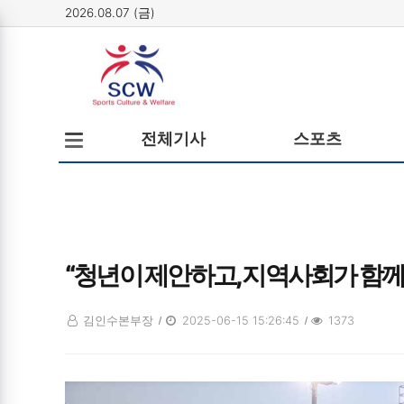
2026.08.07 (금)
메뉴
전체메뉴
전체기사
스포츠
열기/
닫기
“청년이 제안하고, 지역사회가 함께
김인수본부장
2025-06-15 15:26:45
1373