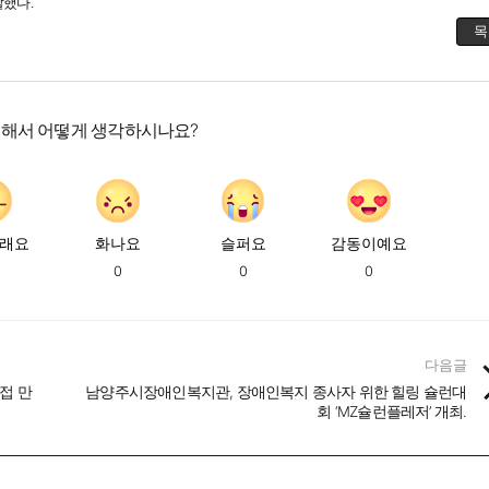
말했다.
목
대해서 어떻게 생각하시나요?
래요
화나요
슬퍼요
감동이예요
0
0
0
다음글
접 만
남양주시장애인복지관, 장애인복지 종사자 위한 힐링 슐런대
회 ‘MZ슐런플레저’ 개최.