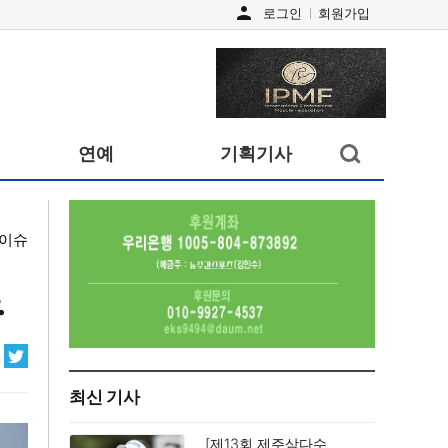
person
로그인
회원가입
검색창
연예
기획기사
열기/
닫기
이슈
.
최신 기사
[제13회 제주삼다수