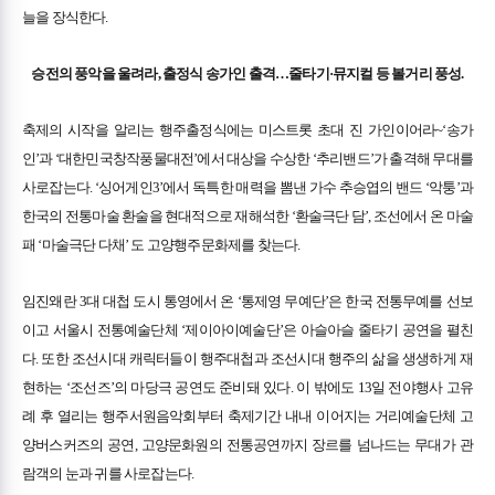
늘을 장식한다.
승전의 풍악을 울려라, 출정식 송가인 출격…줄타기·뮤지컬 등 볼거리 풍성.
축제의 시작을 알리는 행주출정식에는 미스트롯 초대 진 가인이어라~‘송가
인’과 ‘대한민국창작풍물대전’에서 대상을 수상한 ‘추리밴드’가 출격해 무대를
사로잡는다. ‘싱어게인3’에서 독특한 매력을 뽐낸 가수 추승엽의 밴드 ‘악퉁’과
한국의 전통마술 환술을 현대적으로 재해석한 ‘환술극단 담’, 조선에서 온 마술
패 ‘마술극단 다채’ 도 고양행주문화제를 찾는다.
임진왜란 3대 대첩 도시 통영에서 온 ‘통제영 무예단’은 한국 전통무예를 선보
이고 서울시 전통예술단체 ‘제이아이예술단’은 아슬아슬 줄타기 공연을 펼친
다. 또한 조선시대 캐릭터들이 행주대첩과 조선시대 행주의 삶을 생생하게 재
현하는 ‘조선즈’의 마당극 공연도 준비돼 있다. 이 밖에도 13일 전야행사 고유
례 후 열리는 행주서원음악회부터 축제기간 내내 이어지는 거리예술단체 고
양버스커즈의 공연, 고양문화원의 전통공연까지 장르를 넘나드는 무대가 관
람객의 눈과 귀를 사로잡는다.