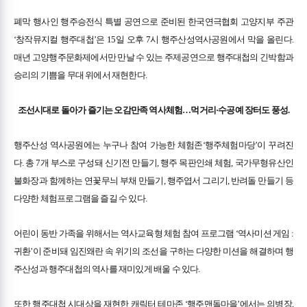
폐막 행사인 행주승전식 특별 공연으로 준비된 한국연극협회 고양지부 주관
‘창작뮤지컬 행주대첩’은 15일 오후 7시 행주산성역사공원에서 막을 올린다.
매년 고양행주문화제에서만 만날 수 있는 주제공연으로 행주대첩의 긴박함과
승리의 기쁨을 무대 위에서 재현한다.
조선시대로 돌아가 즐기는 오감만족 역사체험…먹거리·수공예 장터도 풍성.
행주산성 역사공원에는 누구나 참여 가능한 체험존‘행주체험마당’이 꾸려진
다. 총 7개 부스로 구성돼 신기전 만들기, 행주 목판인쇄 체험, 국가무형유산인
불화장과 함께하는 연꽃무늬 부채 만들기, 행주엽서 그리기, 반려돌 만들기 등
다양한 체험프로그램을 즐길 수 있다.
어린이 동반 가족을 위해서는 역사교육형 체험 참여 프로그램 ‘역사미션 게임 :
귀환’이 준비돼 임진왜란 속 위기의 조선을 구하는 다양한 미션을 해결하며 행
주산성과 행주대첩의 역사를 재미있게 배울 수 있다.
또한 행주대첩 시대상을 재현한 캐릭터 테마존 ‘행주맨돌마을’에서는 의병장,