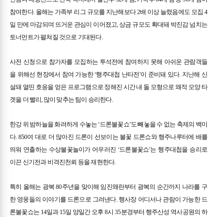
참여한다. 올해는 가족부 리그 규모를 지난해보다 2배 이상 늘렸음에도 모집 4
일 만에 마감되며 뜨거운 관심이 이어졌고, 상금 규모도 확대돼 박진감 넘치는
토너먼트가 펼쳐질 것으로 기대된다.
사전 신청으로 참가자를 모집하는 투석전에 참여하지 못해 아쉬운 관람객들
을 위해선 현장에서 참여 가능한 ‘행주대첩 난타전’이 준비돼 있다. 지난해 신
설돼 열띤 호응을 얻은 프로그램으로 정해진 시간 내 돌 모형으로 왜적 모양 타
겟을 더 빨리, 많이 맞추는 팀이 승리한다.
한강 위 밤하늘을 화려하게 수놓는 ‘드론불꽃쇼’도 빼놓을 수 없는 축제의 백미
다. 850여 대로 더 많아진 드론이 선보이는 불꽃 드론쇼와 행주나루터에 배를
띄워 연출하는 수상불꽃놀이가 어우러진 ‘드론불꽃쇼’는 행주대첩을 승리로
이끈 신기전과 비격진천뢰 등을 재현한다.
특히 올해는 광복 80주년을 맞이해 임진왜란부터 광복의 순간까지 나라를 구
한 영웅들의 이야기를 드론으로 그려낸다. 행사장 어디서나 관람이 가능한 드
론불꽃쇼는 14일과 15일 양일간 오후 8시 35분경부터 행주산성 역사공원의 하