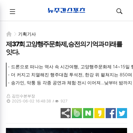
뉴주간스포츠
전체메뉴
검색
메뉴
열기/
열기/
닫기
닫기
기획기사
제37회 고양행주문화제, 승전의 기억과 미래를
잇다.
- 드론으로 떠나는 역사 속 시간여행, 고양행주문화제 14~15일 
- 더 커지고 치열해진 행주대첩 투석전, 한강 위 펼쳐지는 850여
- 송가인, 악퉁 등 각종 공연과 체험·전시 이어져…낮부터 밤까지
김인수본부장
2025-06-02 16:48:38
927