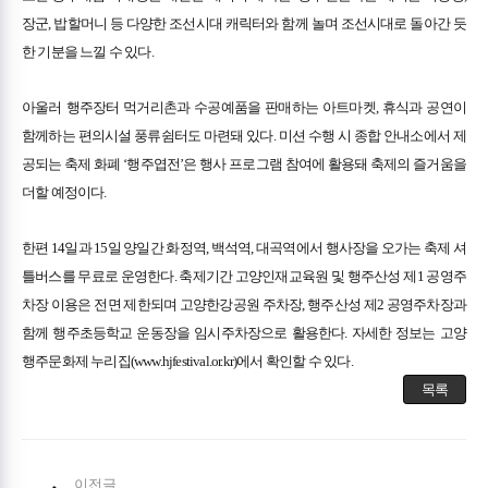
장군, 밥할머니 등 다양한 조선시대 캐릭터와 함께 놀며 조선시대로 돌아간 듯
한 기분을 느낄 수 있다.
아울러 행주장터 먹거리촌과 수공예품을 판매하는 아트마켓, 휴식과 공연이
함께하는 편의시설 풍류쉼터도 마련돼 있다. 미션 수행 시 종합 안내소에서 제
공되는 축제 화폐 ‘행주엽전’은 행사 프로그램 참여에 활용돼 축제의 즐거움을
더할 예정이다.
한편 14일과 15일 양일간 화정역, 백석역, 대곡역에서 행사장을 오가는 축제 셔
틀버스를 무료로 운영한다. 축제기간 고양인재교육원 및 행주산성 제1 공영주
차장 이용은 전면 제한되며 고양한강공원 주차장, 행주산성 제2 공영주차장과
함께 행주초등학교 운동장을 임시주차장으로 활용한다. 자세한 정보는 고양
행주문화제 누리집(
www.hjfestival.or.kr)에서
확인할 수 있다.
목록
이전글