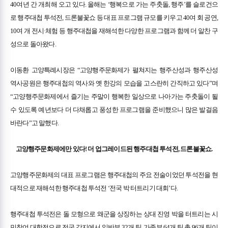
40여년 간 개최해 오고 있다. 올해는 ‘행복으로 가는 주춧돌, 행주’를 슬로건으
로 행주대첩 투석전, 드론불꽃쇼 등 대표 프로그램 규모를 키우고 40여 회 공연,
10여 개 전시·체험 등 행주대첩을 재해석한 다양한 프로그램과 함께 더 알찬 구
성으로 돌아왔다.
이동환 고양특례시장은 “고양행주문화제가 펼쳐지는 행주산성과 행주산성
역사공원은 행주대첩의 역사와 옛 한강의 모습을 고스란히 간직하고 있다”며
“고양행주문화제에서 즐기는 주말이 행복한 일상으로 나아가는 주춧돌이 될
수 있도록 예년보다 더 다채롭고 풍성한 프로그램을 준비했으니 많은 발걸음
바란다”고 말했다.
고양행주문화제에만 있다! 더 업그레이드된 행주대첩 투석전, 드론불꽃쇼.
고양행주문화제의 대표 프로그램은 행주대첩의 주요 전술이었던 투석전을 현
대적으로 재해석한 행주대첩 투석전 ‘전국 박 터트리기 대회’다.
행주대첩 투석전은 돌 모형으로 왜군을 상징하는 상대 진영 박을 터트리는 시
민참여 대항전으로 전국 각지에서 일반부 32개 팀, 가족부 64개 팀 총 96개 팀이