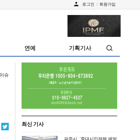
person
로그인
회원가입
검색창
연예
기획기사
열기/
닫기
이슈
최신 기사
파주시, ‘중대시민재해 예방