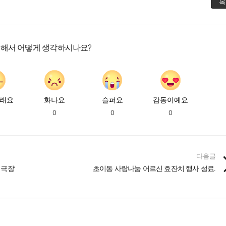
목
대해서 어떻게 생각하시나요?
래요
화나요
슬퍼요
감동이예요
0
0
0
다음글
극장’
초이동 사랑나눔 어르신 효잔치 행사 성료.