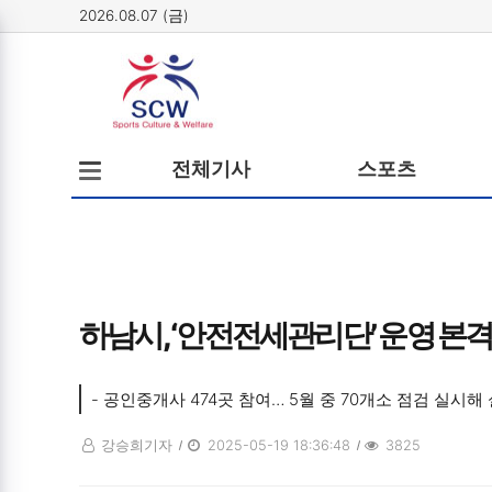
2026.08.07 (금)
메뉴
전체메뉴
전체기사
스포츠
열기/
닫기
하남시, ‘안전전세관리단’ 운영 본격
- 공인중개사 474곳 참여… 5월 중 70개소 점검 실시해
강승희기자
2025-05-19 18:36:48
3825