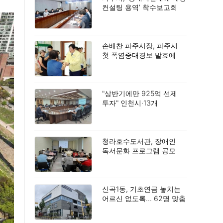
컨설팅 용역’ 착수보고회
개최.
손배찬 파주시장, 파주시
첫 폭염중대경보 발효에
따른 긴급 현장 점검.
"상반기에만 925억 선제
투자" 인천시·13개
배출기업, 대기오염 획기적
감축.
청라호수도서관, 장애인
독서문화 프로그램 공모
2년 연속 선정.
신곡1동, 기초연금 놓치는
어르신 없도록… 62명 맞춤
상담.