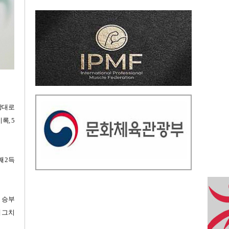
 상대로
록, 5
째 2득
에 승부
에 그치