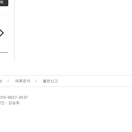
록
보
제휴문의
불편신고
0-9927-4537
편집인 : 강승희