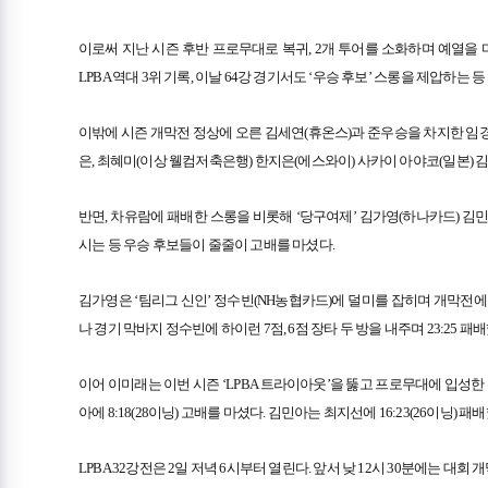
이로써 지난 시즌 후반 프로무대로 복귀, 2개 투어를 소화하며 예열을 마친
LPBA 역대 3위 기록, 이날 64강 경기서도 ‘우승 후보’ 스롱을 제압하
이밖에 시즌 개막전 정상에 오른 김세연(휴온스)과 준우승을 차지한 임경
은, 최혜미(이상 웰컴저축은행) 한지은(에스와이) 사카이 아야코(일본) 
반면, 차유람에 패배한 스롱을 비롯해 ‘당구여제’ 김가영(하나카드) 김민
시는 등 우승 후보들이 줄줄이 고배를 마셨다.
김가영은 ‘팀리그 신인’ 정수빈(NH농협카드)에 덜미를 잡히며 개막전에 이
나 경기 막바지 정수빈에 하이런 7점, 6점 장타 두 방을 내주며 23:25 패배
이어 이미래는 이번 시즌 ‘LPBA 트라이아웃’을 뚫고 프로무대에 입성한 신
아에 8:18(28이닝) 고배를 마셨다. 김민아는 최지선에 16:23(26이닝) 패
LPBA 32강전은 2일 저녁 6시부터 열린다. 앞서 낮 12시 30분에는 대회