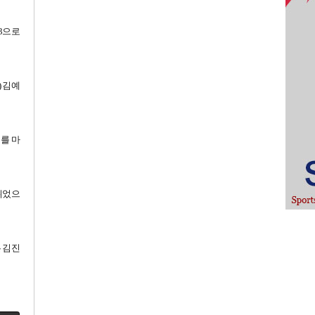
73으로
 김예
배를 마
 쥐었으
는 김진