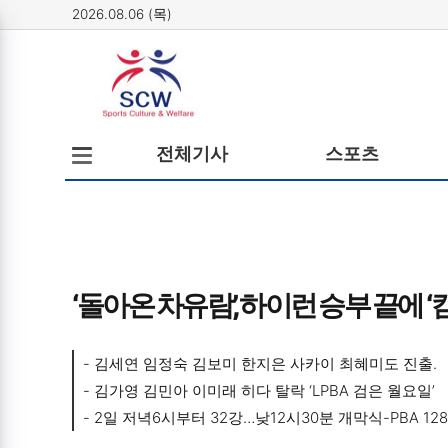
2026.08.06 (목)
메뉴
전체메뉴
전체기사
스포츠
열기/
닫기
‘돌아온 차유람’, 하이런 승부 끝에 
- 김세연 임정숙 김보미 한지은 사카이 최혜미도 진출.

- 김가영 김민아 이미래 히다 탈락 ‘LPBA 검은 월요일’

- 2일 저녁6시부터 32강…낮12시30분 개막식-PBA 128