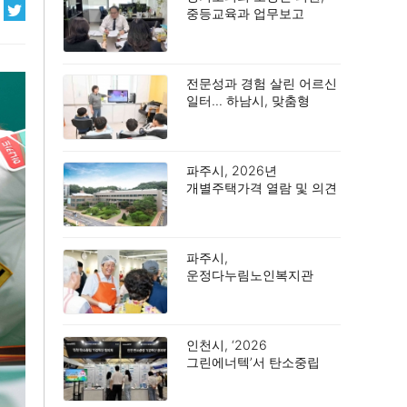
중등교육과 업무보고
받아… “공교육 진학지도
강화 및 지역 격차 해소
당부”
전문성과 경험 살린 어르신
일터… 하남시, 맞춤형
노인일자리 생태계 구축.
파주시, 2026년
개별주택가격 열람 및 의견
접수.
파주시,
운정다누림노인복지관
어르신 1,000명에게
삼계탕 특식 제공.
인천시, ‘2026
그린에너텍’서 탄소중립
기업혁신 협의체 공동 부스
운영.