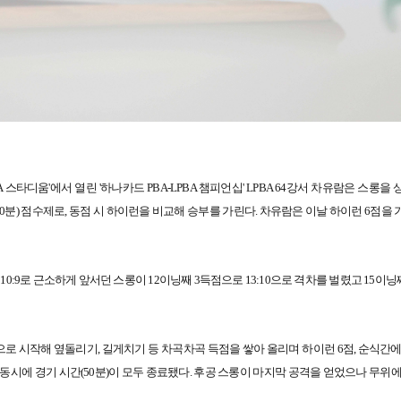
스타디움'에서 열린 '하나카드 PBA-LPBA 챔피언십' LPBA 64강서 차유람은 스롱을
점(50분) 점수제로, 동점 시 하이런을 비교해 승부를 가린다. 차유람은 이날 하이런 6점을 기
0:9로 근소하게 앞서던 스롱이 12이닝째 3득점으로 13:10으로 격차를 벌렸고 15이닝
점으로 시작해 옆돌리기, 길게치기 등 차곡차곡 득점을 쌓아 올리며 하이런 6점, 순식간
, 동시에 경기 시간(50분)이 모두 종료됐다. 후공 스롱이 마지막 공격을 얻었으나 무위