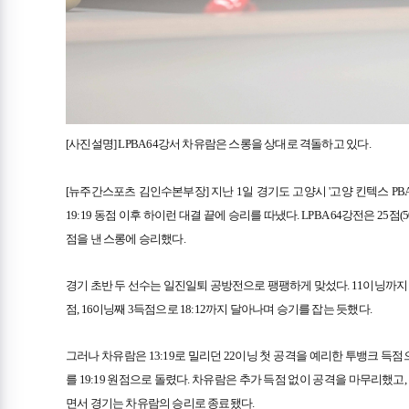
[사진설명]
LPBA 64강서 차유람은 스롱을 상대로 격돌하고 있다.
[
뉴
주간스포츠 김인수본부장] 지난 1일 경기도 고양시 '고양 킨텍스 PBA 
19:19 동점 이후 하이런 대결 끝에 승리를 따냈다. LPBA 64강전은 25
점을 낸 스롱에 승리했다.
경기 초반 두 선수는 일진일퇴 공방전으로 팽팽하게 맞섰다. 11이닝까지 1
점, 16이닝째 3득점으로 18:12까지 달아나며 승기를 잡는 듯했다.
그러나 차유람은 13:19로 밀리던 22이닝 첫 공격을 예리한 투뱅크 득
를 19:19 원점으로 돌렸다. 차유람은 추가 득점 없이 공격을 마무리했고
면서 경기는 차유람의 승리로 종료됐다.