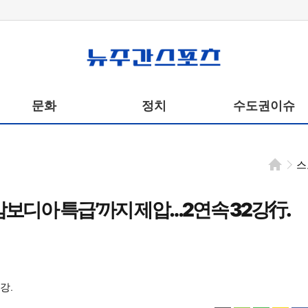
뉴주간스포츠
문화
정치
수도권이슈
스
‘캄보디아 특급’까지 제압…2연속 32강行.
강.