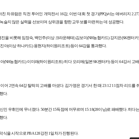
 차유람은 직전 투어인 개막전서 16강, 이번 대회 첫 경기(PPQ)서는 애버리지 2.2
는 등 녹슬지 않은 실력을 선보이며 상위권을 향한 교두보를 마련하는 데 성공했다.
진을 비롯해 임정숙, 백민주(이상 크라운해태) 김보미(NH농협카드) 강지은(SK렌터카)
김진아(이상 하나카드) 용현지(하이원리조트) 등이 64강을 통과했다.
아(NH농협카드) 이미래(하이원리조트) 히다 오리에(일본∙SK렌터카) 등이 64강서 고
어 2연속 64강 탈락의 고배를 마셨다. 김가영은 경기서 한 때 23:12 11점차 리드를
했다.
인 우휘인에 무너졌다. 50분간 15득점에 머무르며 15:18(28이닝)로 패배했다. 히다
배했다.
 개막식을 시작으로 PBA 128강전 1일차가 진행된다.