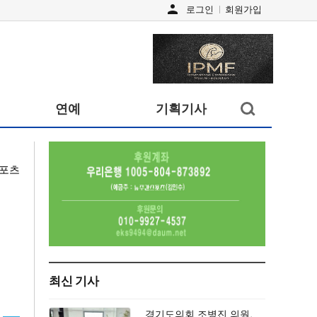
person
로그인
회원가입
검색창
연예
기획기사
열기/
닫기
포츠
최신 기사
경기도의회 조병진 의원,