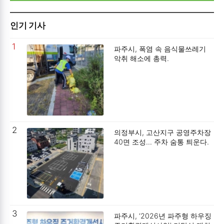
인기 기사
1
파주시, 폭염 속 음식물쓰레기
악취 해소에 총력.
2
의정부시, 고산지구 공영주차장
40면 조성… 주차 숨통 틔운다.
3
파주시, ‘2026년 파주형 하우징