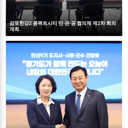
김포한강2 콤팩트시티 민⋅관⋅공 협의체 제2차 회의
개최.