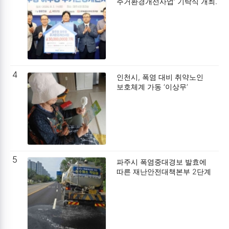
주거환경개선사업’ 기탁식 개최.
4
인천시, 폭염 대비 취약노인
보호체계 가동 ‘이상무’
5
파주시 폭염중대경보 발효에
따른 재난안전대책본부 2단계
가동.