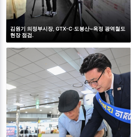
김원기 의정부시장, GTX-C‧도봉산~옥정 광역철도
현장 점검.