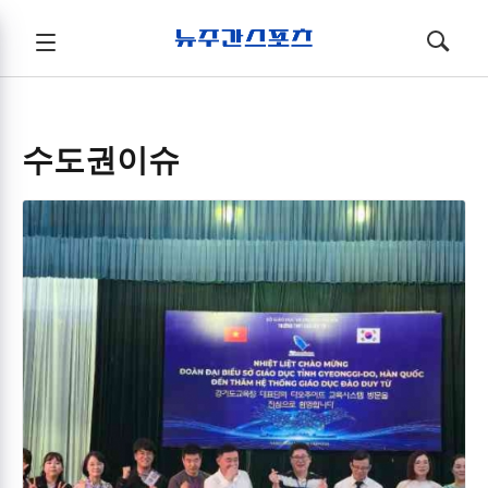
뉴주간스포츠
전체메뉴
검색
메뉴
열기/
열기/
닫기
닫기
수도권이슈