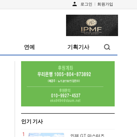
person
로그인
회원가입
검색창
연예
기획기사
열기/
닫기
인기 기사
1
인제 GT 마스터즈