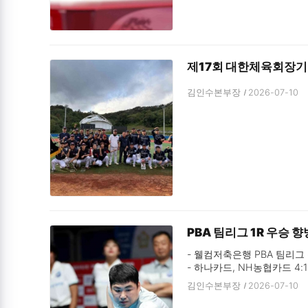
제17회 대한체육회장기 
김인수본부장
2026-07-10
PBA 팀리그 1R 우승 
- 웰컴저축은행 PBA 팀리그 
- 하나카드, NH농협카드 4:1
- ‘4연승’ 우리금융캐피탈은 
김인수본부장
2026-07-10
- ‘승점 1’ 차이…10일 오후