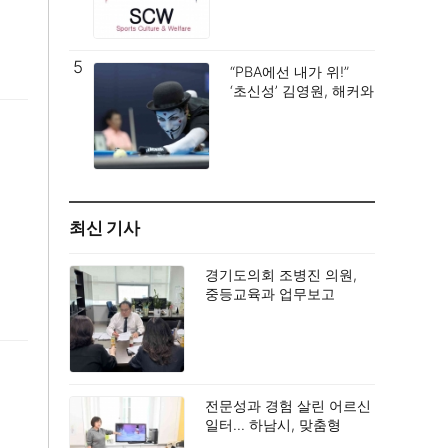
사회공헌 모델 제시.
5
“PBA에선 내가 위!”
‘초신성’ 김영원, 해커와
맞대결서 3:1로
승리하고 16강행.
최신 기사
경기도의회 조병진 의원,
중등교육과 업무보고
받아… “공교육 진학지도
강화 및 지역 격차 해소
당부”
전문성과 경험 살린 어르신
일터… 하남시, 맞춤형
노인일자리 생태계 구축.