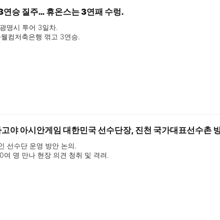
3연승 질주… 휴온스는 3연패 수렁.
광명시 투어 3일차.

웰컴저축은행 꺾고 3연승.

 완패…3연패 수렁.

H농협카드에 4:1 완승.
나고야 아시안게임 대한민국 선수단장, 진천 국가대표선수촌 방
 선수단 운영 방안 논의.

0여 명 만나 현장 의견 청취 및 격려.