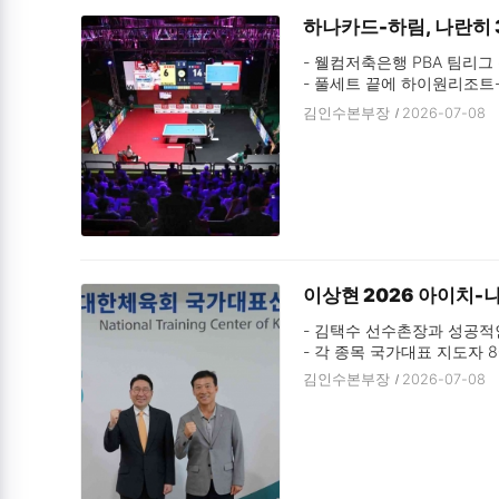
하나카드-하림, 나란히 
- 웰컴저축은행 PBA 팀리그 
- 풀세트 끝에 하이원리조트-
- 휴온스는 크라운해태에 0:4
김인수본부장
2026-07-08
- ‘한지은 2승’ 에스와이, N
이상현 2026 아이치-
- 김택수 선수촌장과 성공적인
- 각 종목 국가대표 지도자 8
김인수본부장
2026-07-08