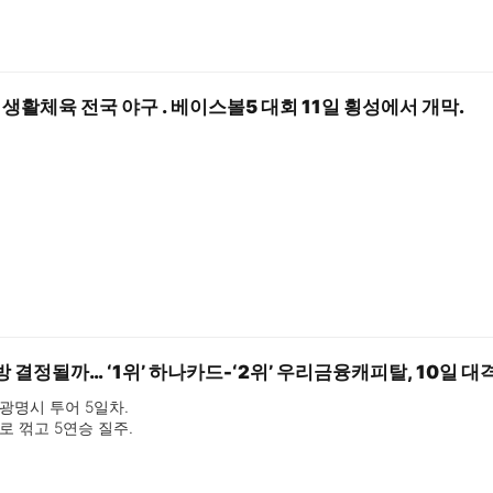
생활체육 전국 야구 ․ 베이스볼5 대회 11일 횡성에서 개막.
향방 결정될까… ‘1위’ 하나카드-‘2위’ 우리금융캐피탈, 10일 대
광명시 투어 5일차.

로 꺾고 5연승 질주.

웰컴저축은행에 4:3 승리.

 3시에 맞대결 가져.