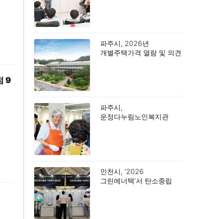
파주시, 2026년
개별주택가격 열람 및 의견
접수.
 9
파주시,
운정다누림노인복지관
어르신 1,000명에게
삼계탕 특식 제공.
인천시, ‘2026
그린에너텍’서 탄소중립
기업혁신 협의체 공동 부스
운영.