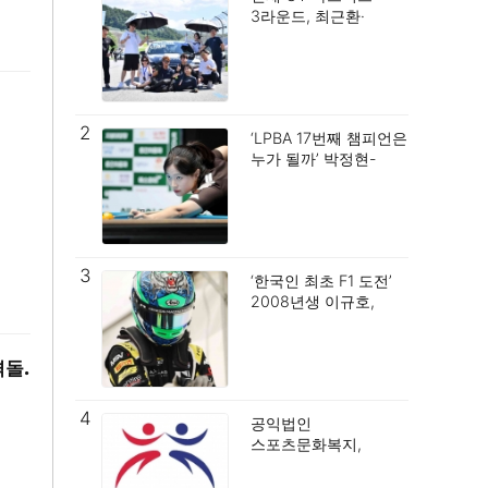
3라운드, 최근환·
권도윤조 우승… 시즌
첫 승이자 3연속
포디엄.
2
‘LPBA 17번째 챔피언은
누가 될까’ 박정현-
강유진, 2일 LPBA
결승전서 격돌.
3
‘한국인 최초 F1 도전’
2008년생 이규호,
좋은 기억 있던
실버스톤 다시 찾아
포디엄 정조준.
격돌.
4
공익법인
스포츠문화복지,
스포츠·패션·청년창업
융합으로 새로운