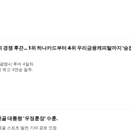
순위 경쟁 후끈… 1위 하나카드부터 4위 우리금융캐피탈까지 '승점
광명시 투어 4일차.

 꺾고 4연승 질주.

란히 승리거두며 상위권.

 시즌 첫 승 신고.
골 대통령 ‘우정훈장’ 수훈.
 몽골 스포츠 발전 기여 공로 인정.