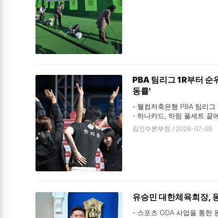
PBA 팀리그 1R부터 
동률'
- 웰컴저축은행 PBA 팀리그 
- 하나카드, 하림 풀세트 끝에
- 크라운·NH농·우리금융 나
김인수본부장
2026-07-09
- 휴온스는 웰컴저축은행 꺾고
유승민 대한체육회장, 몽
- 스포츠 ODA 사업을 통한