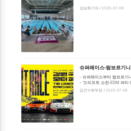
강승희기자
2026-07-08
슈퍼레이스·람보르기니 한자
- 슈퍼레이스부터 람보르기니
- '드리프트 쇼런·EDM 파
- 서울 및 강원 주요 거점 
김인수본부장
2026-07-08