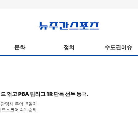
뉴주간스포츠
문화
정치
수도권이슈
꺾고 PBA 팀리그 1R 단독 선두 등극.
광명시 투어’ 6일차.

세트스코어 4:2 승리.

 2 앞선 단독 선두.

로 꺾고 우승 경쟁 합류.