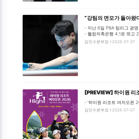
“강팀의 면모가 돌아왔다”
- 지난 6일 PBA 팀리그 광명
- 웰컴저축은행 4:1로 꺾고 2
- 브레이커스, 하이원리조트에 
김인수본부장
2026-07-07
- 하나카드-하림도 나란히 2
[PREVIEW] 하이원 리
- ‘하이원 리조트 여자오픈 20
김인수본부장
2026-07-07