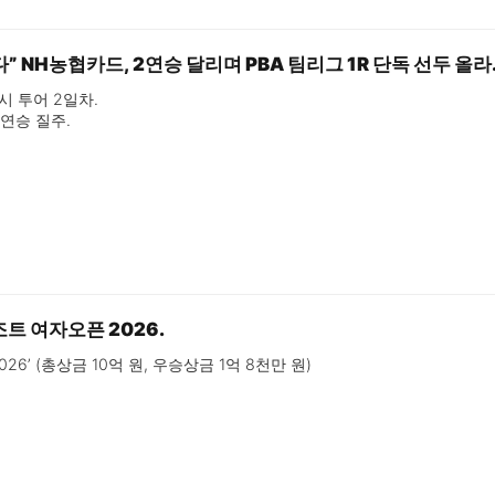
 NH농협카드, 2연승 달리며 PBA 팀리그 1R 단독 선두 올라
시 투어 2일차.

연승 질주.

3:1→3:4 역전패.

연승 달려.
조트 여자오픈 2026.
26’ (총상금 10억 원, 우승상금 1억 8천만 원)