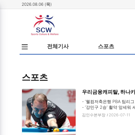
2026.08.06 (목)
메뉴
전체메뉴
전체기사
스포츠
열기/
닫기
스포츠
우리금융캐피탈, 하나카드 
- ‘웰컴저축은행 PBA 팀리그 
- ‘강민구 2승’ 활약 앞세워 
- 우리금융, 하나카드에서 승점
김인수본부장
2026-07-11
- 하림도 하이원리조트 4:2