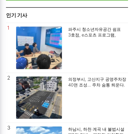
인기 기사
1
파주시 청소년자유공간 쉼표
3호점, e스포츠 프로그램,
청소년수련활동 국가인증 획득.
2
의정부시, 고산지구 공영주차장
40면 조성… 주차 숨통 틔운다.
3
하남시, 하천·계곡 내 불법시설