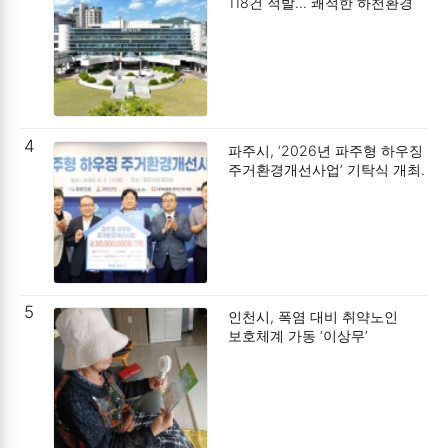
118건 적발… 쾌적한 하천환경
조성 박차.
4
파주시, ‘2026년 파주형 하우징
주거환경개선사업’ 기탁식 개최.
5
인천시, 폭염 대비 취약노인
보호체계 가동 ‘이상무’