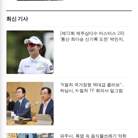
최신 기사
[제13회 제주삼다수 마스터스 2R]
'통산 최다승 신기록 도전' 박민지,
공동 2위.
“K컬처·국가정원 역대급 콜라보”…
하남시, K-컬처 TF 회의서 밑그림
구상.
파주시, 폭염 속 음식물쓰레기 악취