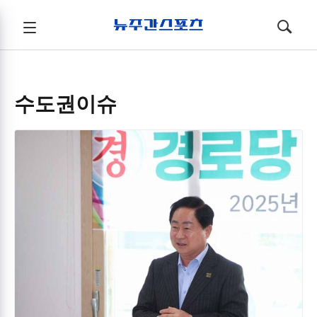
뉴주간스포츠
전체메뉴
검색
메뉴
열기/
열기/
닫기
닫기
수도권이슈