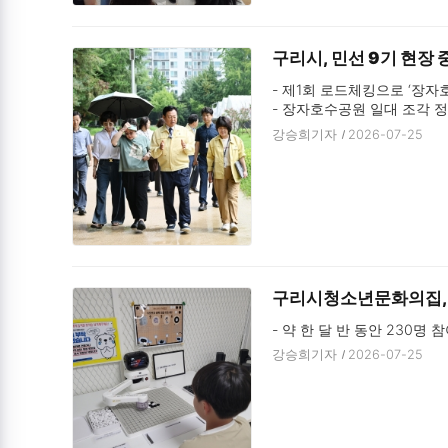
구리시, 민선 9기 현장 
- 제1회 로드체킹으로 ‘장자
- 장자호수공원 일대 조각 정
- 현장에서 답을 찾는 발로 
강승희기자
2026-07-25
구리시청소년문화의집, ‘
- 약 한 달 반 동안 230명 
강승희기자
2026-07-25