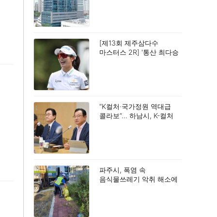
[제13회 제주삼다수
마스터스 2R] '통산 최다승
신기록 도전' 박민지, 공동
2위.
“K컬처·국가정원 역대급
콜라보”… 하남시, K-컬처
TF 회의서 밑그림 구상.
파주시, 폭염 속
음식물쓰레기 악취 해소에
총력.