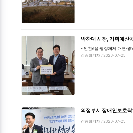
박찬대 시장, 기획예산처
- 인천e음·행정체제 개편·광
강승희기자
2026-07-25
의정부시 장애인보호작업장
강승희기자
2026-07-25