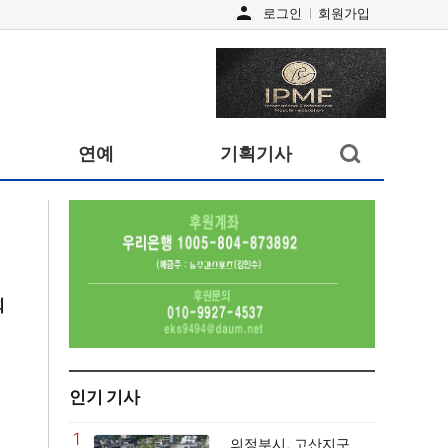
person
로그인
회원가입
검색창
연예
기획기사
열기/
닫기
회
인기 기사
1
의정부시, 고산지구