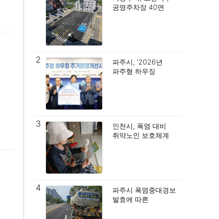
공영주차장 40면
조성… 주차 숨통
틔운다.
2
파주시, ‘2026년
파주형 하우징
주거환경개선사업’
기탁식 개최.
3
인천시, 폭염 대비
취약노인 보호체계
가동 ‘이상무’
4
파주시 폭염중대경보
발효에 따른
재난안전대책본부
2단계 가동.