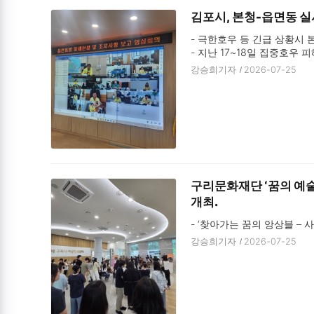
김포시, 본청-읍면동 실
- 극한호우 등 긴급 상황시 
- 지난 17~18일 집중호우 
강승희기자
2026-07-25
구리문화재단 ‘꿈의 예술
개최.
- ‘찾아가는 꿈의 앙상블 – 
강승희기자
2026-07-25