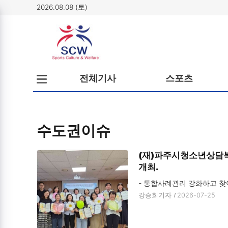
2026.08.08 (토)
메뉴
전체메뉴
전체기사
스포츠
열기/
닫기
수도권이슈
(재)파주시청소년상담복
개최.
- 통합사례관리 강화하고 찾
강승희기자
2026-07-25