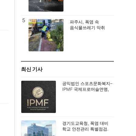
5
파주시, 폭염 속
음식물쓰레기 악취
해소에 총력.
최신 기사
공익법인 스포츠문화복지–
IPMF 국제프로머슬연맹,
스포츠 발전 및 사회공헌
확대를 위한 업무협약
(MOU) 체결.
경기도교육청, 폭염 대비
학교 안전관리 특별점검.