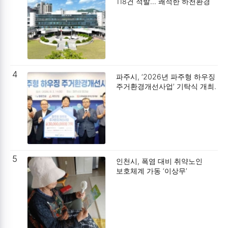
118건 적발… 쾌적한 하천환경
조성 박차.
4
파주시, ‘2026년 파주형 하우징
주거환경개선사업’ 기탁식 개최.
5
인천시, 폭염 대비 취약노인
보호체계 가동 ‘이상무’