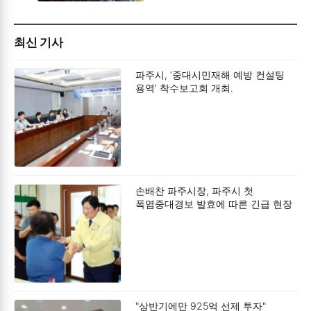
최신 기사
파주시, ‘중대시민재해 예방 컨설팅
용역’ 착수보고회 개최.
손배찬 파주시장, 파주시 첫
폭염중대경보 발효에 따른 긴급 현장
점검.
"상반기에만 925억 선제 투자"