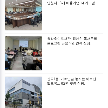
인천시·13개 배출기업, 대기오염
획기적 감축.
청라호수도서관, 장애인 독서문화
프로그램 공모 2년 연속 선정.
신곡1동, 기초연금 놓치는 어르신
없도록… 62명 맞춤 상담.