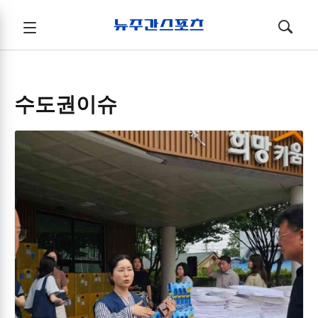
뉴주간스포츠
전체메뉴
검색
메뉴
열기/
열기/
닫기
닫기
수도권이슈