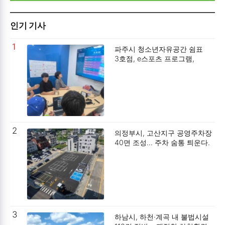
인기 기사
1
파주시 청소년자유공간 쉼표
3호점, e스포츠 프로그램,
청소년수련활동 국가인증 획득.
2
의정부시, 고산지구 공영주차장
40면 조성… 주차 숨통 틔운다.
3
하남시, 하천·계곡 내 불법시설