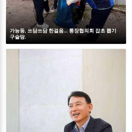
가능동, 쓰담쓰담 한걸음… 통장협의회 잡초 뽑기
구슬땀.