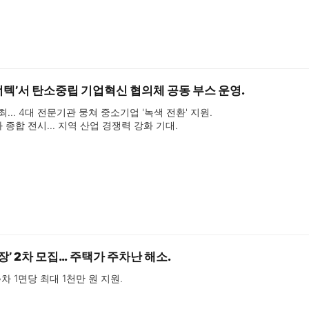
에너텍’서 탄소중립 기업혁신 협의체 공동 부스 운영.
 개최… 4대 전문기관 뭉쳐 중소기업 '녹색 전환' 지원.

과 종합 전시… 지역 산업 경쟁력 강화 기대.
장’ 2차 모집… 주택가 주차난 해소.
주차 1면당 최대 1천만 원 지원.