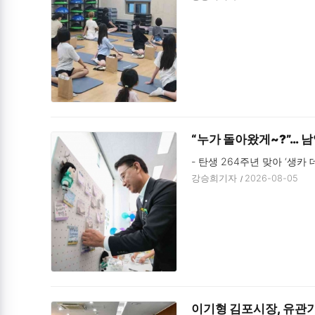
“누가 돌아왔게~?”… 
- 탄생 264주년 맞아 ‘생카
강승희기자
2026-08-05
이기형 김포시장, 유관기