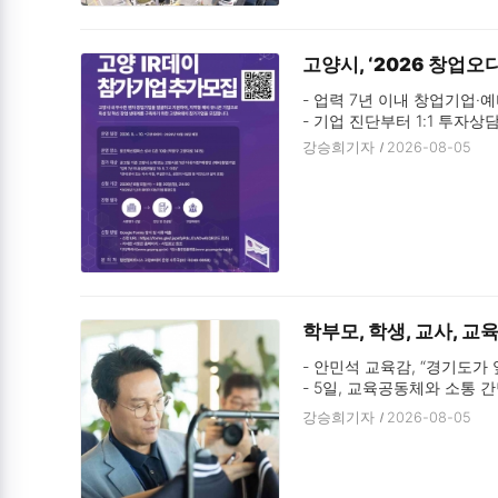
고양시, ‘2026 창업오
- 업력 7년 이내 창업기업·예
- 기업 진단부터 1:1 투자
강승희기자
2026-08-05
학부모, 학생, 교사, 
- 안민석 교육감, “경기도가
- 5일, 교육공동체와 소통 
- ‘정장형 교복 폐지·편한 교
강승희기자
2026-08-05