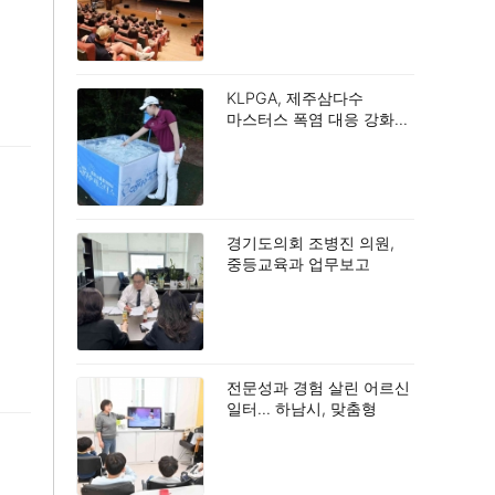
KLPGA, 제주삼다수
마스터스 폭염 대응 강화…
선수·갤러리 안전 최우선.
경기도의회 조병진 의원,
중등교육과 업무보고
받아… “공교육 진학지도
강화 및 지역 격차 해소
당부”
전문성과 경험 살린 어르신
일터… 하남시, 맞춤형
노인일자리 생태계 구축.