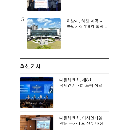
5
하남시, 하천·계곡 내
불법시설 118건 적발…
쾌적한 하천환경 조성
박차.
최신 기사
대한체육회, 제8회
국제경기대회 포럼 성료.
대한체육회, 아시안게임
앞둔 국가대표 선수 대상
특별 소양교육 실시.