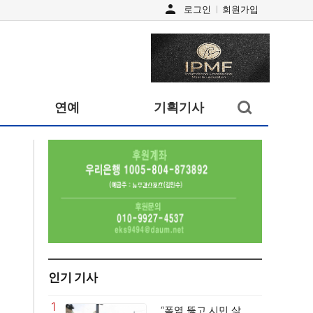
person
로그인
회원가입
검색창
연예
기획기사
열기/
닫기
인기 기사
1
“폭염 뚫고 시민 삶