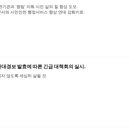
관기관과 ‘원팀’ 이뤄 시민 삶의 질 향상 도모.

세무서와 시민안전·행정서비스 향상 연대 강화키로.
대경보 발효에 따른 긴급 대책회의 실시.
되지 않도록 세심히 살필 것.