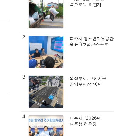
속으로”… 이현재
하남시장, 휴가
반납하고 민생 총력전.
2
파주시 청소년자유공간
쉼표 3호점, e스포츠
프로그램,
청소년수련활동
국가인증 획득.
3
의정부시, 고산지구
공영주차장 40면
조성… 주차 숨통
틔운다.
4
파주시, ‘2026년
파주형 하우징
주거환경개선사업’
기탁식 개최.